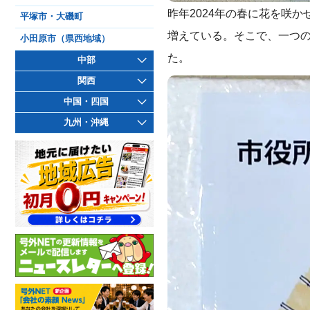
昨年2024年の春に花を咲
平塚市・大磯町
増えている。そこで、一つの
小田原市（県西地域）
た。
中部
関西
中国・四国
九州・沖縄