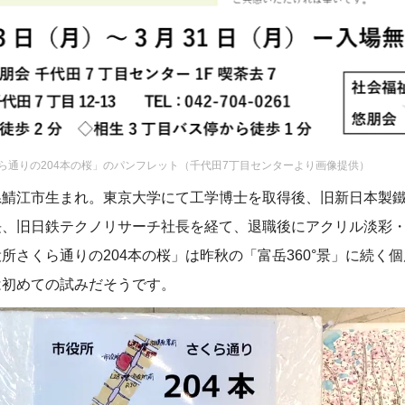
ら通りの204本の桜」のパンフレット（千代田7丁目センターより画像提供）
鯖江市生まれ。東京大学にて工学博士を取得後、旧新日本製鐵(
長、旧日鉄テクノリサーチ社長を経て、退職後にアクリル淡彩
所さくら通りの204本の桜」は昨秋の「富岳360°景」に続く
は初めての試みだそうです。