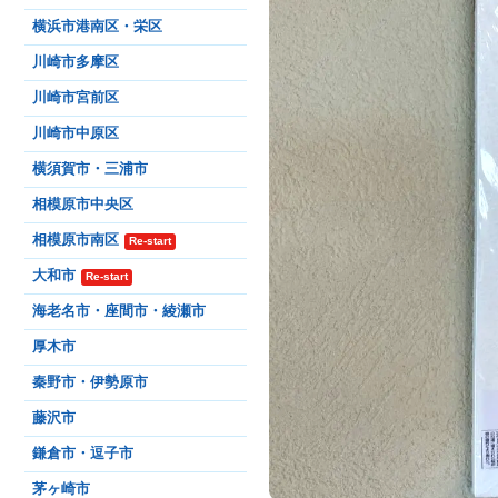
横浜市港南区・栄区
川崎市多摩区
川崎市宮前区
川崎市中原区
横須賀市・三浦市
相模原市中央区
相模原市南区
Re-start
大和市
Re-start
海老名市・座間市・綾瀬市
厚木市
秦野市・伊勢原市
藤沢市
鎌倉市・逗子市
茅ヶ崎市