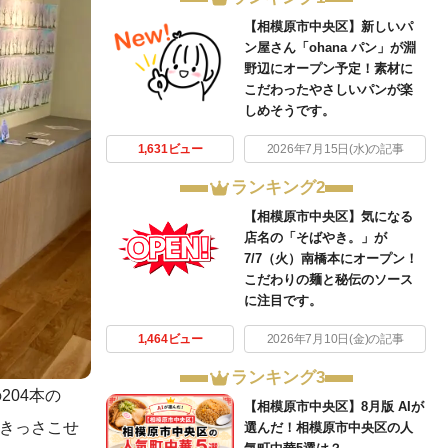
【相模原市中央区】新しいパ
ン屋さん「ohana パン」が淵
野辺にオープン予定！素材に
こだわったやさしいパンが楽
しめそうです。
1,631ビュー
2026年7月15日(水)の記事
ランキング2
【相模原市中央区】気になる
店名の「そばやき。」が
7/7（火）南橋本にオープン！
こだわりの麺と秘伝のソース
に注目です。
1,464ビュー
2026年7月10日(金)の記事
ランキング3
204本の
【相模原市中央区】8月版 AIが
（きっさこせ
選んだ！相模原市中央区の人