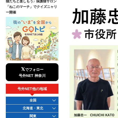
猫たちと楽しもう♪ 保護猫サロン
「ねこのマーチ」でクイズニャリ
ー開催
𝕏
でフォロー
号外NET 神奈川
号外NET他の地域
全国
北海道・東北
関東