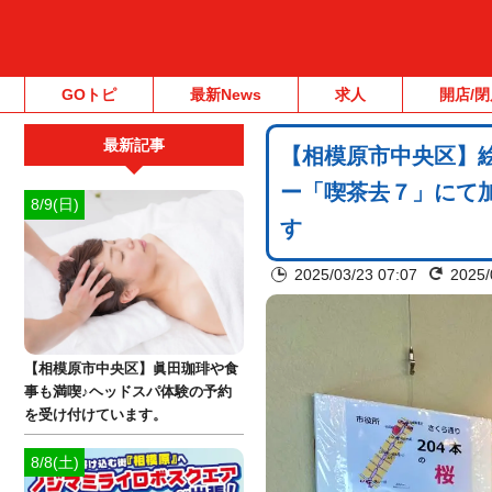
GOトピ
最新News
求人
開店/閉
最新記事
【相模原市中央区】
ー「喫茶去７」にて加
8/9(日)
す
2025/03/23 07:07
2025/
【相模原市中央区】眞田珈琲や食
事も満喫♪ヘッドスパ体験の予約
を受け付けています。
8/8(土)