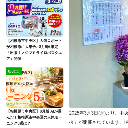
【相模原市中央区】人気ロボット
が相模原に大集合♪ 8月9日限定
「出張！ノジマミライロボスクエ
ア」開催
8/8(土)
【相模原市中央区】8月版 AIが選
2025年3月3日(月)より
んだ！相模原市中央区の人気モー
桜」が開催されています。場
ニング5選は？