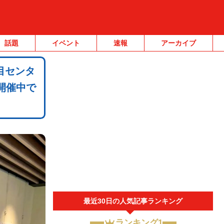
話題
イベント
速報
アーカイブ
目センタ
開催中で
最近30日の人気記事ランキング
ランキング1