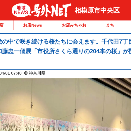
相模原市中央区
店
お店News
お店みちゃお
まち
絵の中で咲き続ける桜たちに会えます。千代田7丁
藤忠一個展「市役所さくら通りの204本の桜」が
04/01 07:40
神奈川県