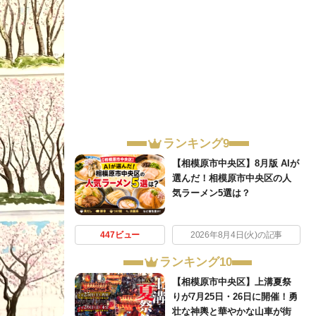
ランキング9
【相模原市中央区】8月版 AIが
選んだ！相模原市中央区の人
気ラーメン5選は？
447ビュー
2026年8月4日(火)の記事
ランキング10
【相模原市中央区】上溝夏祭
りが7月25日・26日に開催！勇
壮な神輿と華やかな山車が街