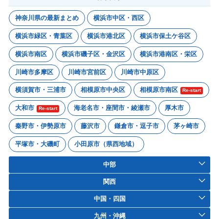
神奈川県の最新まとめ
横浜市中区・西区
横浜市緑区・青葉区
横浜市港北区
横浜市保土ケ谷区
横浜市南区
横浜市磯子区・金沢区
横浜市港南区・栄区
川崎市多摩区
川崎市宮前区
川崎市中原区
横須賀市・三浦市
相模原市中央区
相模原市南区
Re-start
大和市
海老名市・座間市・綾瀬市
厚木市
Re-start
秦野市・伊勢原市
藤沢市
鎌倉市・逗子市
茅ヶ崎市
平塚市・大磯町
小田原市（県西地域）
中部
関西
中国・四国
九州・沖縄