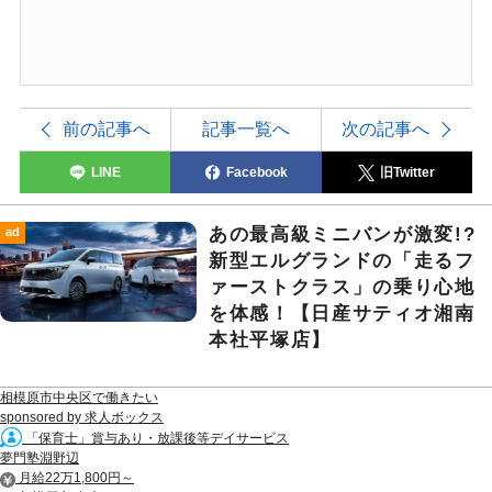
前の記事へ
記事一覧へ
次の記事へ
LINE
Facebook
旧Twitter
あの最高級ミニバンが激変!?
ad
新型エルグランドの「走るフ
ァーストクラス」の乗り心地
を体感！【日産サティオ湘南
本社平塚店】
相模原市中央区で働きたい
sponsored by 求人ボックス
「保育士」賞与あり・放課後等デイサービス
夢門塾淵野辺
月給22万1,800円～