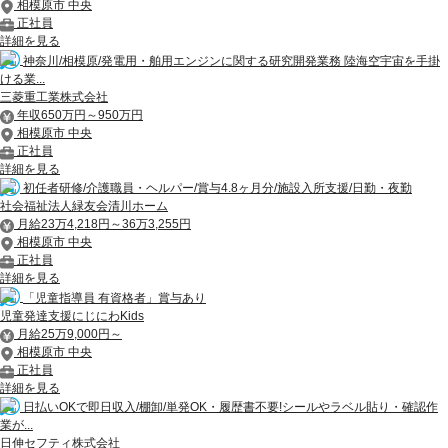
相模原市 中央
正社員
詳細を見る
神奈川/相模原/発電用・舶用エンジンに関する研究開発業務 陸海空宇宙を手掛
ける業...
三菱重工業株式会社
年収650万円～950万円
相模原市 中央
正社員
詳細を見る
初任者研修/介護職員・ヘルパー/賞与4.8ヶ月分/施設入所支援/日勤・夜勤
社会福祉法人緑友会清川ホーム
月給23万4,218円～36万3,255円
相模原市 中央
正社員
詳細を見る
「児童指導員 有資格者」賞与あり
児童発達支援にじにわKids
月給25万9,000円～
相模原市 中央
正社員
詳細を見る
日払いOKで即日収入/棚卸/単発OK・履歴書不要!シールやラベル貼り・確認作
業が...
日伸セフティ株式会社