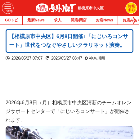
相模原市中央区
GOトピ
最新News
求人
開店/閉店
お店News
お店みち
【相模原市中央区】6月8日開催♪「にじいろコンサ
ート」世代をつなぐやさしいクラリネット演奏。
2026/05/27 07:07
2026/05/27 08:47
神奈川県
2026年6月8日（月）相模原市中央区清新のチームオレン
ジサポートセンターで「にじいろコンサート」が開催さ
れます。