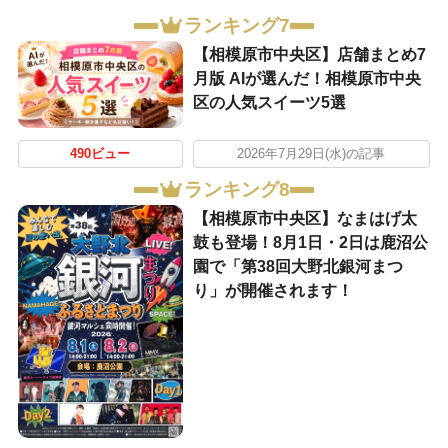
ランキング7
【相模原市中央区】店舗まとめ7
月版 AIが選んだ！相模原市中央
区の人気スイーツ5選
490ビュー
2026年7月29日(水)の記事
ランキング8
【相模原市中央区】なまはげ太
鼓も登場！8月1日・2日は鹿沼公
園で「第38回大野北銀河まつ
り」が開催されます！