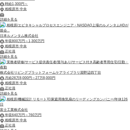
時給1,300円～
相模原市 中央
詳細を見る
相模原/エピタキシャルプロセスエンジニア・NASDAQ上場のルメンタムHDが
親会...
日本ルメンタム株式会社
年収800万円～1,300万円
相模原市 中央
正社員
詳細を見る
実務者研修/サービス提供責任者/賞与あり/サービス付き高齢者専用住宅/日勤・
夜勤
株式会社リビングプラットフォームケアライブラリ淵野辺四丁目
月給26万8,000円～27万8,000円
相模原市 中央
正社員
詳細を見る
相模原/機械設計 リモート可/家庭用換気扇のリーディングカンパニー/年休126
日
富士工業株式会社
年収640万円～760万円
相模原市 中央
正社員