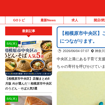
GOトピ
最新News
求人
開店/閉
最新記事
【相模原市中央区】
につながります。
8/6(木)
2026/06/04 07:07
神奈川
中央区上溝にある子育て支
ちゃの寄付を呼びかけてい
【相模原市中央区】店舗まとめ8
月版 AIが選んだ！相模原市中央区
のうどん・そば人気5選
8/6(木)