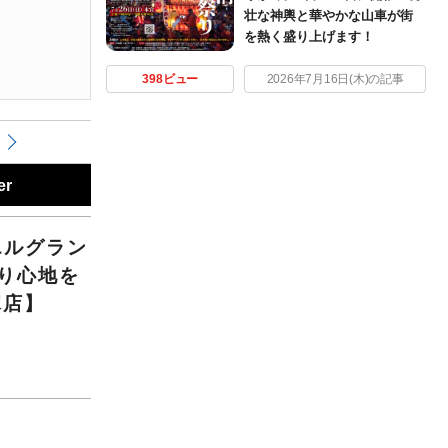
壮な神輿と華やかな山車が街
を熱く盛り上げます！
398ビュー
2026年7月16日(木)の記事
er
エルグラン
り心地を
塚店】