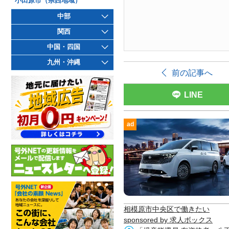
小田原市（県西地域）
中部
関西
中国・四国
九州・沖縄
前の記事へ
LINE
ad
相模原市中央区で働きたい
sponsored by 求人ボックス