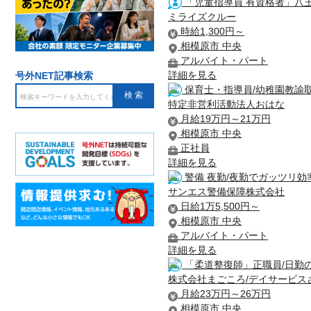
「児童指導員 有資格者」八
ミライズクルー
時給1,300円～
相模原市 中央
アルバイト・パート
詳細を見る
号外NET記事検索
保育士・指導員/幼稚園教諭取
特定非営利活動法人おはな
月給19万円～21万円
相模原市 中央
正社員
詳細を見る
警備 夜勤/夜勤でガッツリ効率
サンエス警備保障株式会社
日給1万5,500円～
相模原市 中央
アルバイト・パート
詳細を見る
「柔道整復師」正職員/日勤
株式会社まごころ/デイサービス
月給23万円～26万円
相模原市 中央