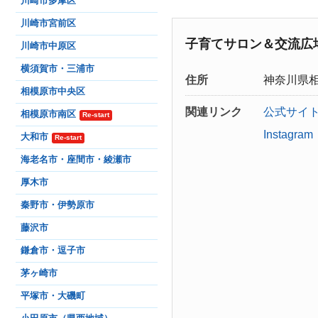
川崎市多摩区
川崎市宮前区
子育てサロン＆交流広
川崎市中原区
横須賀市・三浦市
住所
神奈川県
相模原市中央区
関連リンク
公式サイ
相模原市南区
Re-start
Instagram
大和市
Re-start
海老名市・座間市・綾瀬市
厚木市
秦野市・伊勢原市
藤沢市
鎌倉市・逗子市
茅ヶ崎市
平塚市・大磯町