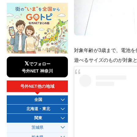
対象年齢が3歳まで、電池
遊べるサイズのものが対象
𝕏
でフォロー
号外NET 神奈川
号外NET他の地域
全国
北海道・東北
関東
茨城県