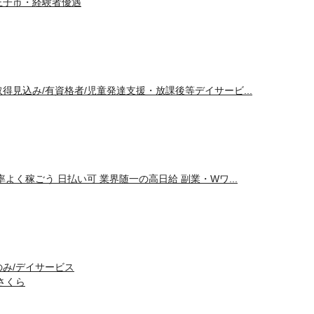
王子市・経験者優遇
得見込み/有資格者/児童発達支援・放課後等デイサービ...
よく稼ごう 日払い可 業界随一の高日給 副業・Wワ...
のみ/デイサービス
さくら