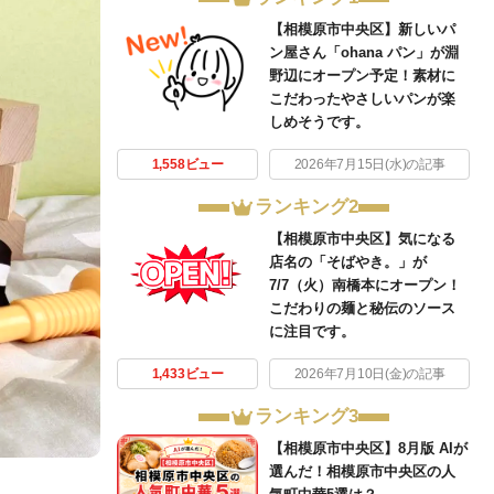
【相模原市中央区】新しいパ
ン屋さん「ohana パン」が淵
野辺にオープン予定！素材に
こだわったやさしいパンが楽
しめそうです。
1,558ビュー
2026年7月15日(水)の記事
ランキング2
【相模原市中央区】気になる
店名の「そばやき。」が
7/7（火）南橋本にオープン！
こだわりの麺と秘伝のソース
に注目です。
1,433ビュー
2026年7月10日(金)の記事
ランキング3
【相模原市中央区】8月版 AIが
選んだ！相模原市中央区の人