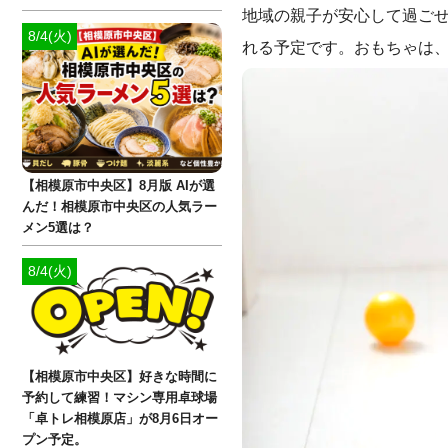
地域の親子が安心して過ご
8/4(火)
れる予定です。おもちゃは
【相模原市中央区】8月版 AIが選
んだ！相模原市中央区の人気ラー
メン5選は？
8/4(火)
【相模原市中央区】好きな時間に
予約して練習！マシン専用卓球場
「卓トレ相模原店」が8月6日オー
プン予定。